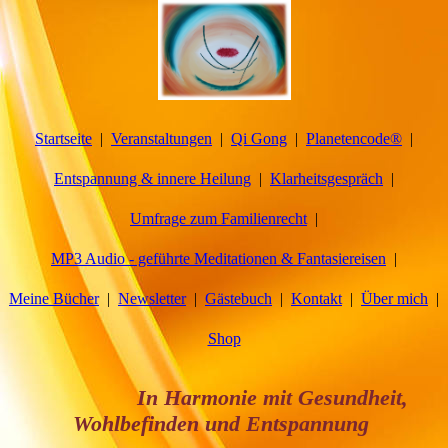
Startseite
Veranstaltungen
Qi Gong
Planetencode®
Entspannung & innere Heilung
Klarheitsgespräch
Umfrage zum Familienrecht
MP3 Audio - geführte Meditationen & Fantasiereisen
Meine Bücher
Newsletter
Gästebuch
Kontakt
Über mich
Shop
In Harmonie mit Gesundheit,
Wohlbefinden und Entspannung