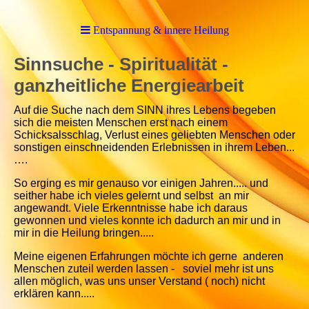
Entspannung & innere Heilung
Sinnsuche - Spiritualität -
ganzheitliche Energiearbeit
Auf die Suche nach dem SINN ihres Lebens begeben
sich die meisten Menschen erst nach einem
Schicksalsschlag, Verlust eines geliebten Menschen oder
sonstigen einschneidenden Erlebnissen in ihrem Leben...
….
So erging es mir genauso vor einigen Jahren..... und
seither habe ich vieles gelernt und selbst an mir
angewandt. Viele Erkenntnisse habe ich daraus
gewonnen und vieles konnte ich dadurch an mir und in
mir in die Heilung bringen.....
Meine eigenen Erfahrungen möchte ich gerne anderen
Menschen zuteil werden lassen - soviel mehr ist uns
allen möglich, was uns unser Verstand ( noch) nicht
erklären kann.....