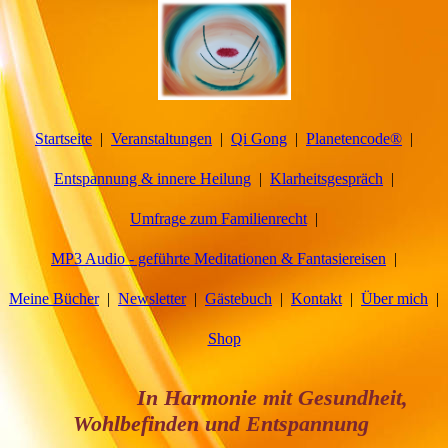
Startseite
Veranstaltungen
Qi Gong
Planetencode®
Entspannung & innere Heilung
Klarheitsgespräch
Umfrage zum Familienrecht
MP3 Audio - geführte Meditationen & Fantasiereisen
Meine Bücher
Newsletter
Gästebuch
Kontakt
Über mich
Shop
In Harmonie mit Gesundheit,
Wohlbefinden und Entspannung