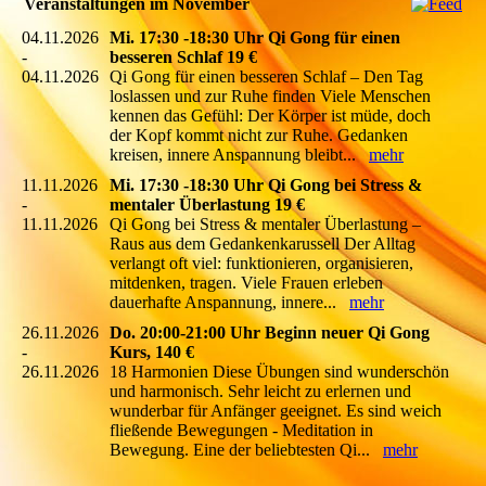
Veranstaltungen im November
04.11.2026
Mi. 17:30 -18:30 Uhr Qi Gong für einen
-
besseren Schlaf 19 €
04.11.2026
Qi Gong für einen besseren Schlaf – Den Tag
loslassen und zur Ruhe finden Viele Menschen
kennen das Gefühl: Der Körper ist müde, doch
der Kopf kommt nicht zur Ruhe. Gedanken
kreisen, innere Anspannung bleibt...
mehr
11.11.2026
Mi. 17:30 -18:30 Uhr Qi Gong bei Stress &
-
mentaler Überlastung 19 €
11.11.2026
Qi Gong bei Stress & mentaler Überlastung –
Raus aus dem Gedankenkarussell Der Alltag
verlangt oft viel: funktionieren, organisieren,
mitdenken, tragen. Viele Frauen erleben
dauerhafte Anspannung, innere...
mehr
26.11.2026
Do. 20:00-21:00 Uhr Beginn neuer Qi Gong
-
Kurs, 140 €
26.11.2026
18 Harmonien Diese Übungen sind wunderschön
und harmonisch. Sehr leicht zu erlernen und
wunderbar für Anfänger geeignet. Es sind weich
fließende Bewegungen - Meditation in
Bewegung. Eine der beliebtesten Qi...
mehr