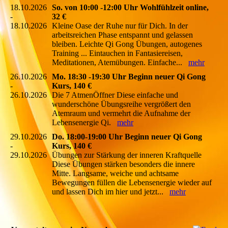
18.10.2026
So. von 10:00 -12:00 Uhr Wohlfühlzeit online,
-
32 €
18.10.2026
Kleine Oase der Ruhe nur für Dich. In der
arbeitsreichen Phase entspannt und gelassen
bleiben. Leichte Qi Gong Übungen, autogenes
Training ... Eintauchen in Fantasiereisen,
Meditationen, Atemübungen. Einfache...
mehr
26.10.2026
Mo. 18:30 -19:30 Uhr Beginn neuer Qi Gong
-
Kurs, 140 €
26.10.2026
Die 7 AtmenÖffner Diese einfache und
wunderschöne Übungsreihe vergrößert den
Atemraum und vermehrt die Aufnahme der
Lebensenergie Qi.
mehr
29.10.2026
Do. 18:00-19:00 Uhr Beginn neuer Qi Gong
-
Kurs, 140 €
29.10.2026
Übungen zur Stärkung der inneren Kraftquelle
Diese Übungen stärken besonders die innere
Mitte. Langsame, weiche und achtsame
Bewegungen füllen die Lebensenergie wieder auf
und lassen Dich im hier und jetzt...
mehr