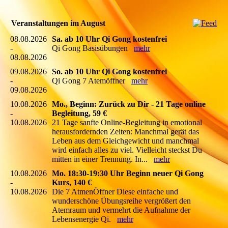
Veranstaltungen im August
08.08.2026
Sa. ab 10 Uhr Qi Gong kostenfrei
-
Qi Gong Basisübungen
mehr
08.08.2026
09.08.2026
So. ab 10 Uhr Qi Gong kostenfrei
-
Qi Gong 7 Atemöffner
mehr
09.08.2026
10.08.2026
Mo., Beginn: Zurück zu Dir - 21 Tage online
-
Begleitung, 59 €
10.08.2026
21 Tage sanfte Online-Begleitung in emotional
herausfordernden Zeiten: Manchmal gerät das
Leben aus dem Gleichgewicht und manchmal
wird einfach alles zu viel. Vielleicht steckst Du
mitten in einer Trennung. In...
mehr
10.08.2026
Mo. 18:30-19:30 Uhr Beginn neuer Qi Gong
-
Kurs, 140 €
10.08.2026
Die 7 AtmenÖffner Diese einfache und
wunderschöne Übungsreihe vergrößert den
Atemraum und vermehrt die Aufnahme der
Lebensenergie Qi.
mehr