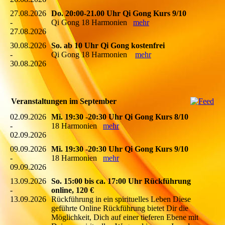
27.08.2026
Do. 20:00-21.00 Uhr Qi Gong Kurs 9/10
-
Qi Gong 18 Harmonien
mehr
27.08.2026
30.08.2026
So. ab 10 Uhr Qi Gong kostenfrei
-
Qi Gong 18 Harmonien
mehr
30.08.2026
Veranstaltungen im September
02.09.2026
Mi. 19:30 -20:30 Uhr Qi Gong Kurs 8/10
-
18 Harmonien
mehr
02.09.2026
09.09.2026
Mi. 19:30 -20:30 Uhr Qi Gong Kurs 9/10
-
18 Harmonien
mehr
09.09.2026
13.09.2026
So. 15:00 bis ca. 17:00 Uhr Rückführung
-
online, 120 €
13.09.2026
Rückführung in ein spirituelles Leben Diese
geführte Online Rückführung bietet Dir die
Möglichkeit, Dich auf einer tieferen Ebene mit